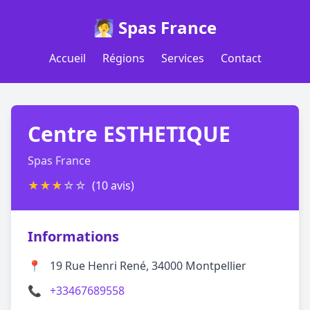
🧖 Spas France
Accueil
Régions
Services
Contact
Centre ESTHETIQUE
Spas France
★
★
★
☆
☆
(10 avis)
Informations
📍
19 Rue Henri René, 34000 Montpellier
📞
+33467689558