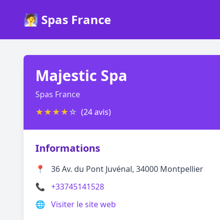
🧖 Spas France
Majestic Spa
Spas France
★
★
★
★
☆
(24 avis)
Informations
📍
36 Av. du Pont Juvénal, 34000 Montpellier
📞
+33745141528
🌐
Visiter le site web