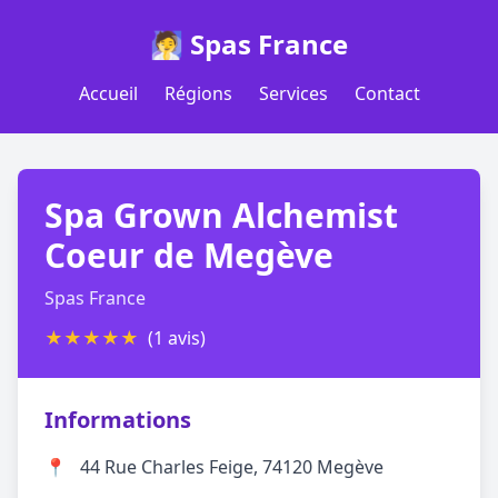
🧖 Spas France
Accueil
Régions
Services
Contact
Spa Grown Alchemist
Coeur de Megève
Spas France
★
★
★
★
★
(1 avis)
Informations
📍
44 Rue Charles Feige, 74120 Megève