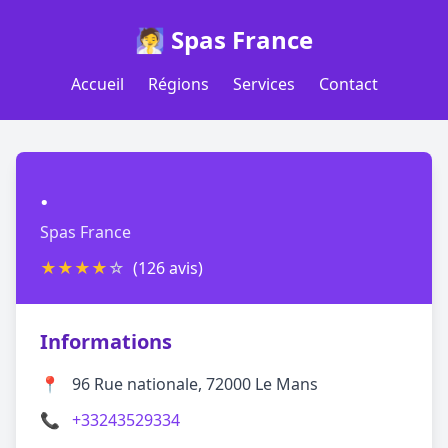
🧖 Spas France
Accueil
Régions
Services
Contact
.
Spas France
★
★
★
★
☆
(126 avis)
Informations
📍
96 Rue nationale, 72000 Le Mans
📞
+33243529334