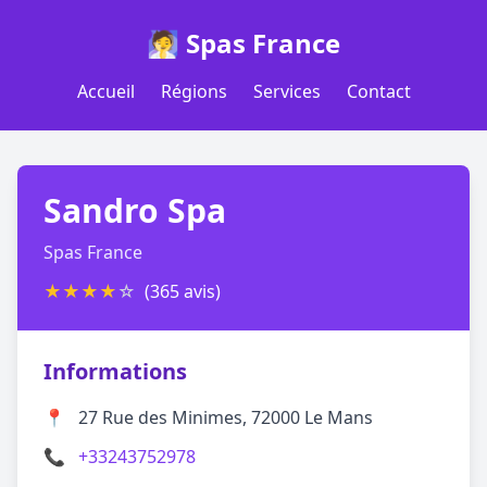
🧖 Spas France
Accueil
Régions
Services
Contact
Sandro Spa
Spas France
★
★
★
★
☆
(365 avis)
Informations
📍
27 Rue des Minimes, 72000 Le Mans
📞
+33243752978