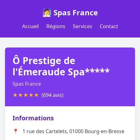
🧖 Spas France
Accueil
Régions
Services
Contact
Ô Prestige de
l'Émeraude Spa*****
Spas France
★
★
★
★
★
(694 avis)
Informations
📍
1 rue des Cartelets, 01000 Bourg-en-Bresse