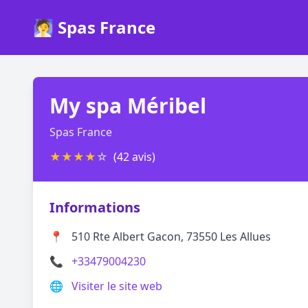
🧖 Spas France
My spa Méribel
Spas France
★
★
★
★
☆
(42 avis)
Informations
📍
510 Rte Albert Gacon, 73550 Les Allues
📞
+33479004230
🌐
Visiter le site web