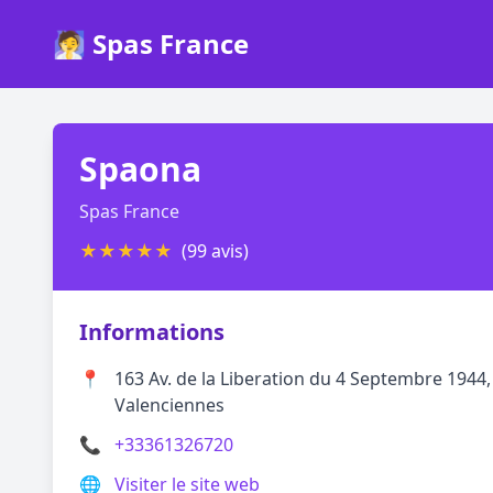
🧖 Spas France
Spaona
Spas France
★
★
★
★
★
(99 avis)
Informations
📍
163 Av. de la Liberation du 4 Septembre 1944,
Valenciennes
📞
+33361326720
🌐
Visiter le site web