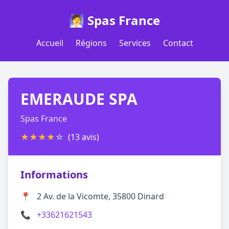
🧖 Spas France
Accueil
Régions
Services
Contact
EMERAUDE SPA
Spas France
★
★
★
★
☆
(13 avis)
Informations
📍
2 Av. de la Vicomte, 35800 Dinard
📞
+33621621543