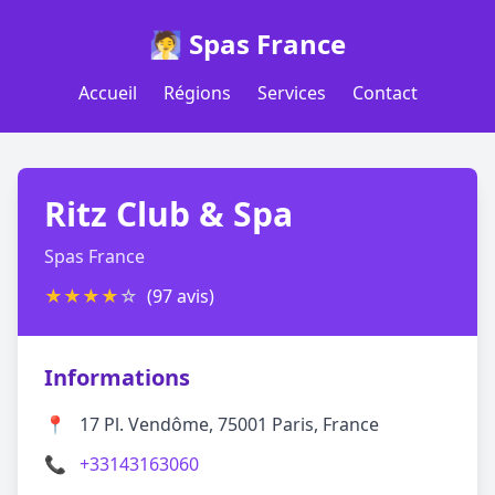
🧖 Spas France
Accueil
Régions
Services
Contact
Ritz Club & Spa
Spas France
★
★
★
★
☆
(97 avis)
Informations
📍
17 Pl. Vendôme, 75001 Paris, France
📞
+33143163060