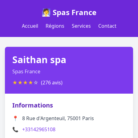
🧖 Spas France
Accueil
Régions
Services
Contact
Saithan spa
Spas France
★
★
★
★
☆
(276 avis)
Informations
📍
8 Rue d'Argenteuil, 75001 Paris
📞
+33142965108