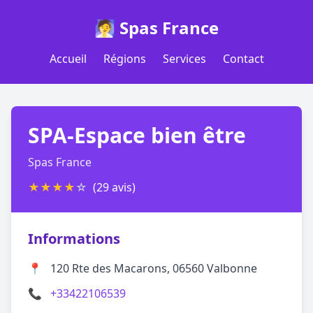
🧖 Spas France
Accueil
Régions
Services
Contact
SPA-Espace bien être
Spas France
★
★
★
★
☆
(29 avis)
Informations
📍
120 Rte des Macarons, 06560 Valbonne
📞
+33422106539