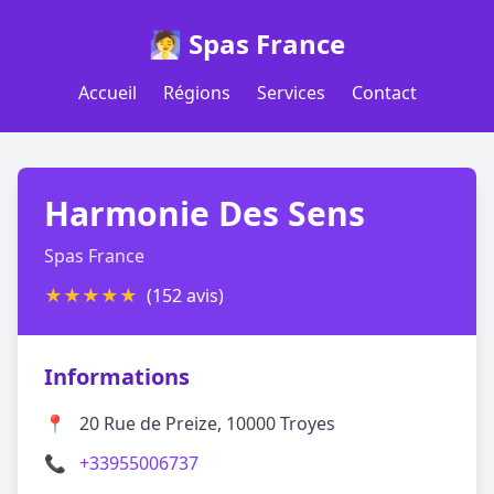
🧖 Spas France
Accueil
Régions
Services
Contact
Harmonie Des Sens
Spas France
★
★
★
★
★
(152 avis)
Informations
📍
20 Rue de Preize, 10000 Troyes
📞
+33955006737