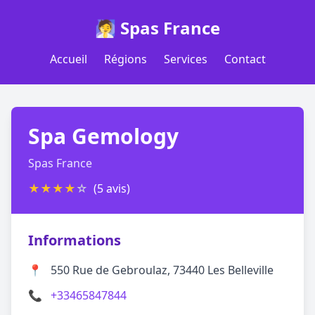
🧖 Spas France
Accueil
Régions
Services
Contact
Spa Gemology
Spas France
★
★
★
★
☆
(5 avis)
Informations
📍
550 Rue de Gebroulaz, 73440 Les Belleville
📞
+33465847844