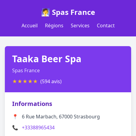
🧖 Spas France
Accueil
Régions
Services
Contact
Taaka Beer Spa
Spas France
★
★
★
★
★
(594 avis)
Informations
📍
6 Rue Marbach, 67000 Strasbourg
📞
+33388965434