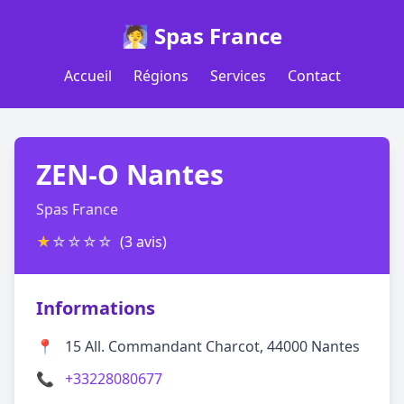
🧖 Spas France
Accueil
Régions
Services
Contact
ZEN-O Nantes
Spas France
★
☆
☆
☆
☆
(3 avis)
Informations
📍
15 All. Commandant Charcot, 44000 Nantes
📞
+33228080677