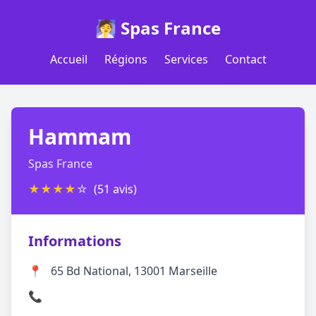
🧖 Spas France
Accueil
Régions
Services
Contact
Hammam
Spas France
★
★
★
★
☆
(51 avis)
Informations
📍
65 Bd National, 13001 Marseille
📞