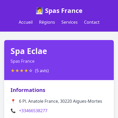
🧖 Spas France
Accueil
Régions
Services
Contact
Spa Eclae
Spas France
★
★
★
★
☆
(5 avis)
Informations
📍
6 Pl. Anatole France, 30220 Aigues-Mortes
📞
+33466538277